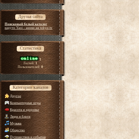
Друзья сайта
Поисковый белый каталог
наруто Yaoi - аниме на tokyo-tv
Статистика
1
Гостей:
1
Пользователей:
0
Категории каналов
Другое
Компьютерные игры
Красота и здоровье
Люди и блоги
Музыка
Общество
Путешествия и события