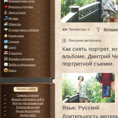
Компьютерные игры
Красота и здоровье
Люди и блоги
Музыка
Общество
Просмотры
: 0
Фотошкол
Путешествия и события
Развлечения
Описание материала
:
Сериалы
Спорт
Как снять портрет, 
Транспорт
альбоме. Дмитрий Ч
Фильмы и анимация
портретной съемки.
Хобби и образование
Юмор
Меню сайта
Главная страница
Каталог отборного софта
Форум для пользвателей
Язык
: Русский
Готическая поэзия
Архив фотографий
Длительность матер
Архив сайта