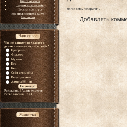
Книга отзовов
Видеоклипы онлайн
Всего комментариев
:
0
Бесплатные игры
сео анализ вашего сайта
бесплатно
Добавлять комме
Наш опрос
Что по вашему не хватает в
данный момент на этом сайте?
Программ
Фильмов
Музыки
Игр
Книг
Софт для мобил
Видео роликов
Админа!!!!!!)))
Результаты
|
Архив опросов
Всего ответов:
1404
Мини-чат