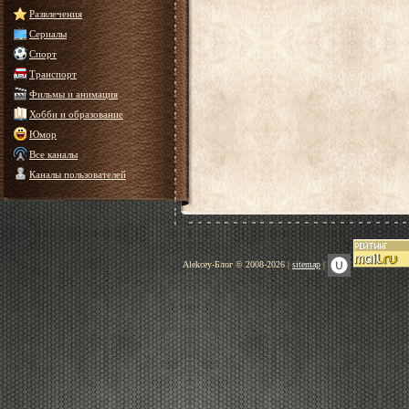
Развлечения
Сериалы
Спорт
Транспорт
Фильмы и анимация
Хобби и образование
Юмор
Все каналы
Каналы пользователей
Alekcey-Блог © 2008-2026 |
sitemap
|