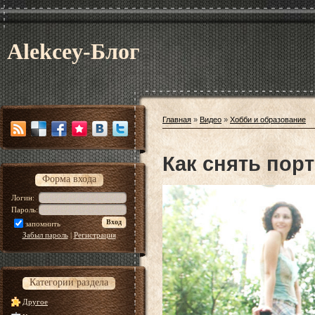
Alekcey-Блог
Главная
»
Видео
»
Хобби и образование
Как снять пор
Форма входа
Логин:
Пароль:
запомнить
Забыл пароль
|
Регистрация
Категории раздела
Другое