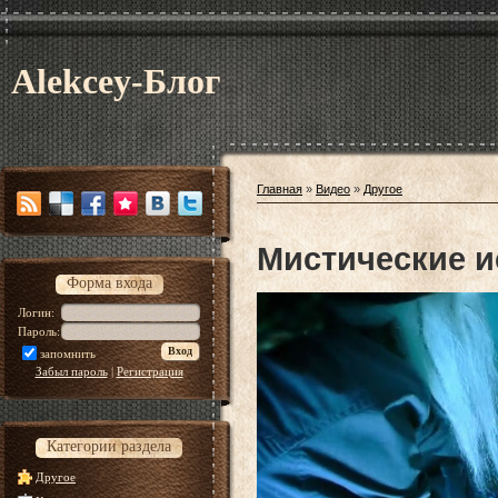
Alekcey-Блог
Главная
»
Видео
»
Другое
Мистические и
Форма входа
Логин:
Пароль:
запомнить
Забыл пароль
|
Регистрация
Категории раздела
Другое