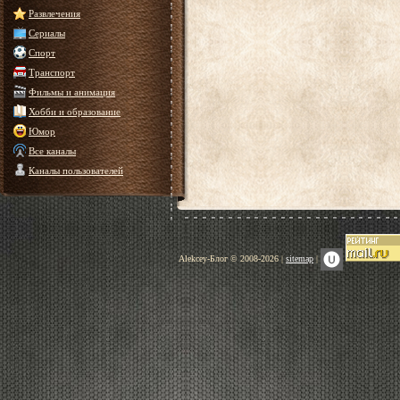
Развлечения
Сериалы
Спорт
Транспорт
Фильмы и анимация
Хобби и образование
Юмор
Все каналы
Каналы пользователей
Alekcey-Блог © 2008-2026 |
sitemap
|