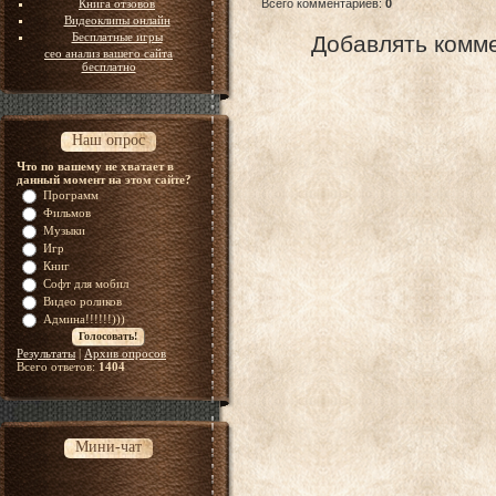
Всего комментариев
:
0
Книга отзовов
Видеоклипы онлайн
Бесплатные игры
Добавлять комме
сео анализ вашего сайта
бесплатно
Наш опрос
Что по вашему не хватает в
данный момент на этом сайте?
Программ
Фильмов
Музыки
Игр
Книг
Софт для мобил
Видео роликов
Админа!!!!!!)))
Результаты
|
Архив опросов
Всего ответов:
1404
Мини-чат