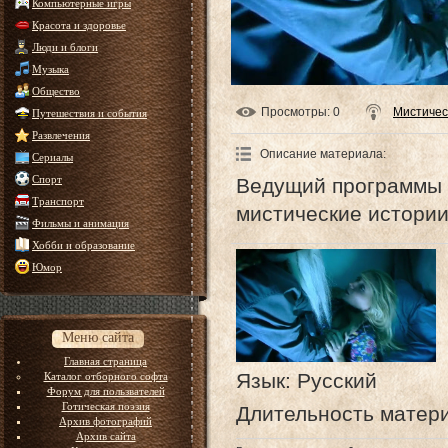
Компьютерные игры
Красота и здоровье
Люди и блоги
Музыка
Общество
Просмотры
: 0
Мистичес
Путешествия и события
Развлечения
Описание материала
:
Сериалы
Спорт
Ведущий программы 
Транспорт
мистические истории
Фильмы и анимация
Хобби и образование
Юмор
Меню сайта
Главная страница
Язык
: Русский
Каталог отборного софта
Форум для пользвателей
Готическая поэзия
Длительность матер
Архив фотографий
Архив сайта