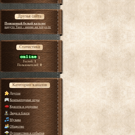
Друзья сайта
Поисковый белый каталог
наруто Yaoi - аниме на tokyo-tv
Статистика
1
Гостей:
1
Пользователей:
0
Категории каналов
Другое
Компьютерные игры
Красота и здоровье
Люди и блоги
Музыка
Общество
Путешествия и события