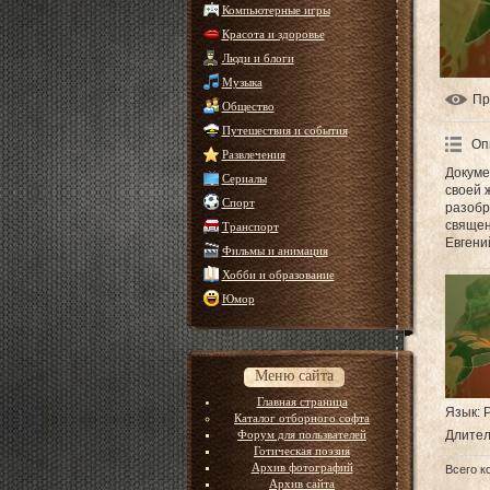
Компьютерные игры
Красота и здоровье
Люди и блоги
Музыка
Пр
Общество
Путешествия и события
Оп
Развлечения
Докуме
Сериалы
своей 
Спорт
разобр
священ
Транспорт
Евгени
Фильмы и анимация
Хобби и образование
Юмор
Меню сайта
Главная страница
Язык
: 
Каталог отборного софта
Длител
Форум для пользвателей
Готическая поэзия
Архив фотографий
Всего к
Архив сайта