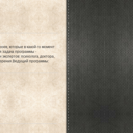
оев, которые в какой-то момент
я задача программы -
экспертов: психолога, доктора,
в зрения.Ведущий программы: