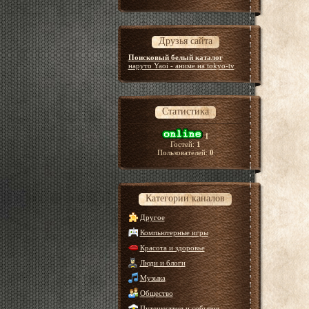
Друзья сайта
Поисковый белый каталог
наруто Yaoi - аниме на tokyo-tv
Статистика
1
Гостей:
1
Пользователей:
0
Категории каналов
Другое
Компьютерные игры
Красота и здоровье
Люди и блоги
Музыка
Общество
Путешествия и события