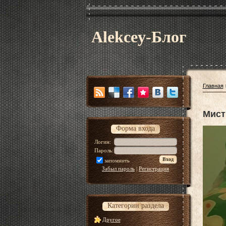
Alekcey-Блог
Главная
Мист
Форма входа
Логин:
Пароль:
запомнить
Забыл пароль
|
Регистрация
Категории раздела
Другое