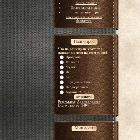
Книга отзовов
Видеоклипы онлайн
Бесплатные игры
сео анализ вашего сайта
бесплатно
Наш опрос
Что по вашему не хватает в
данный момент на этом сайте?
Программ
Фильмов
Музыки
Игр
Книг
Софт для мобил
Видео роликов
Админа!!!!!!)))
Результаты
|
Архив опросов
Всего ответов:
1404
Мини-чат