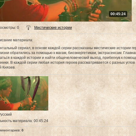
00:45:24
осмотры
: 0
Мистические истории
исание материала
:
нтальный сериал, в основе каждой серии рассказаны мистические истории гер
жизни обратились за помощью к магам, биоэнергетикам, экстрасенсам. Главна
аться в каждой истории и найти общечеловеческий выход, прибегнув к помощи 
ники. В каждой серии любая история героев рассматривается с разных угло
й Князев.
Русский
ьность материала
: 00:45:24
омментариев
:
0