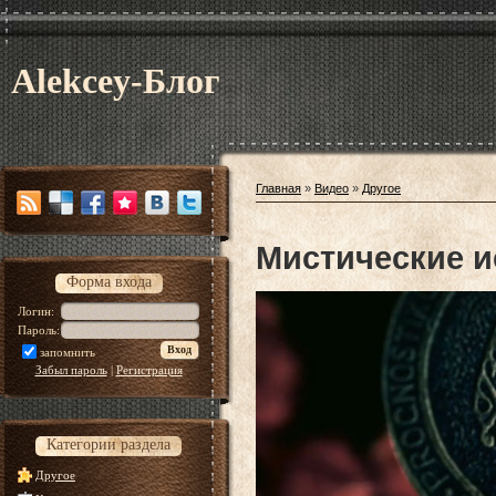
Alekcey-Блог
Главная
»
Видео
»
Другое
Мистические и
Форма входа
Логин:
Пароль:
запомнить
Забыл пароль
|
Регистрация
Категории раздела
Другое