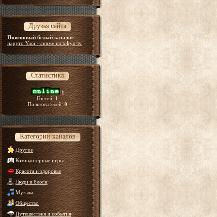
Друзья сайта
Поисковый белый каталог
наруто Yaoi - аниме на tokyo-tv
Статистика
1
Гостей:
1
Пользователей:
0
Категории каналов
Другое
Компьютерные игры
Красота и здоровье
Люди и блоги
Музыка
Общество
Путешествия и события