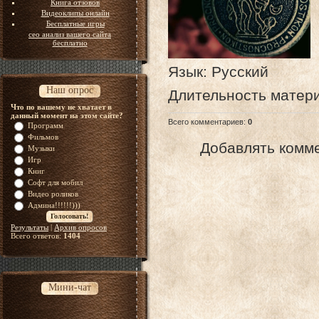
Книга отзовов
Видеоклипы онлайн
Бесплатные игры
сео анализ вашего сайта
бесплатно
Язык
: Русский
Наш опрос
Длительность матер
Что по вашему не хватает в
данный момент на этом сайте?
Всего комментариев
:
0
Программ
Фильмов
Добавлять комме
Музыки
Игр
Книг
Софт для мобил
Видео роликов
Админа!!!!!!)))
Результаты
|
Архив опросов
Всего ответов:
1404
Мини-чат