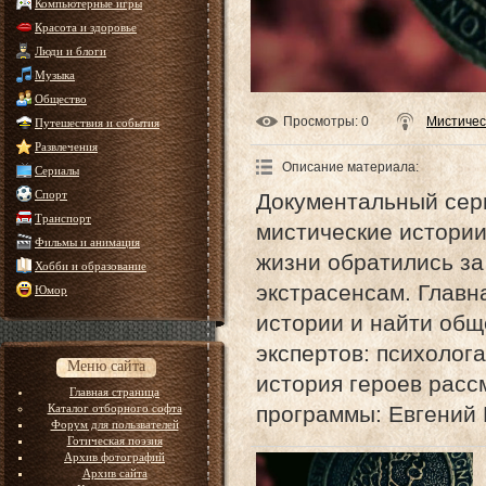
Компьютерные игры
Красота и здоровье
Люди и блоги
Музыка
Общество
Просмотры
: 0
Мистичес
Путешествия и события
Развлечения
Описание материала
:
Сериалы
Спорт
Документальный сери
Транспорт
мистические истории
Фильмы и анимация
жизни обратились за
Хобби и образование
экстрасенсам. Главн
Юмор
истории и найти общ
экспертов: психолог
Меню сайта
история героев расс
Главная страница
Каталог отборного софта
программы: Евгений 
Форум для пользвателей
Готическая поэзия
Архив фотографий
Архив сайта