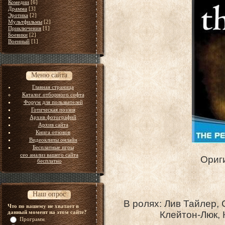
Комедии
[6]
Драмма
[3]
Эротика
[2]
Мультфильмы
[2]
Приключения
[1]
Боевики
[2]
Военный
[1]
Меню сайта
Главная страница
Каталог отборного софта
Форум для пользвателей
Готическая поэзия
Архив фотографий
Архив сайта
Книга отзовов
Видеоклипы онлайн
Бесплатные игры
сео анализ вашего сайта
Ориг
бесплатно
Наш опрос
В ролях: Лив Тайлер,
Что по вашему не хватает в
данный момент на этом сайте?
Клейтон-Люк, 
Программ