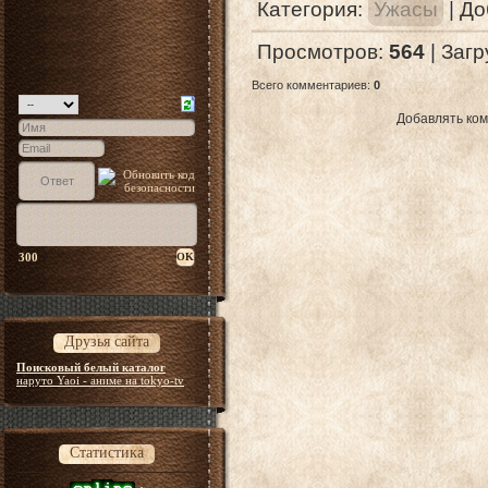
Категория
:
Ужасы
|
До
Просмотров
:
564
|
Загр
Всего комментариев
:
0
Добавлять ком
300
Друзья сайта
Поисковый белый каталог
наруто Yaoi - аниме на tokyo-tv
Статистика