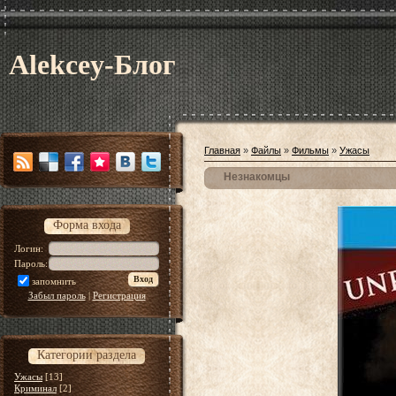
Alekcey-Блог
Главная
»
Файлы
»
Фильмы
»
Ужасы
Незнакомцы
Форма входа
Логин:
Пароль:
запомнить
Забыл пароль
|
Регистрация
Категории раздела
Ужасы
[13]
Криминал
[2]