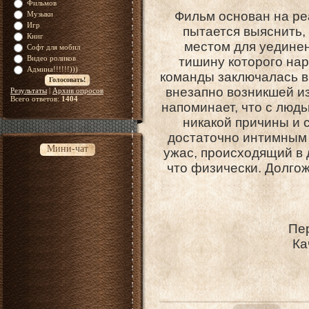
Фильмов
Фильм основан на ре
Музыки
Игр
пытается выяснить,
Книг
местом для уедине
Софт для мобил
Видео роликов
тишину которого нар
Админа!!!!!!)))
команды заключалась в
внезапно возникшей из
Результаты
|
Архив опросов
Всего ответов:
1404
напоминает, что с люд
никакой причины и 
достаточно интимным 
Мини-чат
ужас, происходящий в 
что физически. Долгож
Пе
Ка